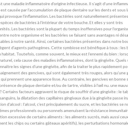
st une maladie inflammatoire d’origine infectieuse. Il s’agit d’une inflamm
te est causée par l’accumulation de plaque dentaire sur les dents et sous 
 qui provoque l’inflammation. Les bactéries sont naturellement présente
spèces de bactéries à l’intérieur de votre bouche. Et elles y sont très
unités. Les bactéries sont la plupart du temps inoffensives pour l’organi
entre notre organisme et les bactéries se faisant sans avantages ni dé
nsables à notre santé. Ainsi, certaines bactéries présentes dans notre b
otègent d’agents pathogènes. Cette symbiose est bénéfique à tous : les 
 habitat. Toutefois, comme souvent, le mieux est l’ennemi du bien : lors
 naturel, cela cause des maladies inflammatoires, dont la gingivite. Quels 
naître les signes d’une gingivite, afin de la traiter le plus rapidement po
 saignement des gencives, qui sont également très rouges, alors qu’une 
 qui prennent une apparence lisse. Au contraire, les gencives en bonne 
 présence de plaque dentaire et/ou de tartre, visibles à l’œil nu. une mauv
 Certains facteurs aggravent le risque de souffrir d’une gingivite : le ta
guins, la dilatation des capillaires gingivaux due à la gingivite passe i
n d’alcool : l’alcool, c’est principalement du sucre, et les bactéries se 
blèmes professionnels ou personnels amenuisent la résistance immunitaire
ion excessive de certains aliments : les aliments sucrés, mais aussi ceux
ent les chips ou certains gâteaux apéritifs). les perturbations hormonal