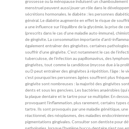
grossesse ou la ménopause induisent un chamboulement hor
menstruel peuvent aussi jouer un rôle dans le développeme
sécrétions hormonales. le diabète : les personnes diabéti
général. Le diabète augmente en effet le risque de souffrir
a une influence sur l’équilibre de la glycémie. la prise 
(prescrits dans le cas d’une maladie auto-immune), chimiot
de gingivite. La consommation importante d’anti-inflamma
également entraîner des gingivites. certaines pathologies 
souffrir d’une gingivite. C’est notamment le cas de l’infec
tuberculose, de l’infection au papillomavirus, des lympho
gingivites, tout comme la candidose (mycose due à la proli
ou D peut entraîner des gingivites à répétition. l’âge : le
c’est pourquoi les personnes âgées souffrent plus fréquem
gingivite sont nombreuses : la majorité des gingivites sont l
dents et sous les gencives. Les bactéries anaérobies (qui
la plaque dentaire et le tartre pour se multiplier. En desso
provoquant l’inflammation. plus rarement, certains types d
tartre. Ils sont provoqués par une maladie génétique, une
réactionnel, des néoplasmes, des maladies endocriniennes
pigmentations gingivales. Consulter son dentiste pour dét
pathologies, lorsque l’hygiène bucco-dentaire n’est pas en