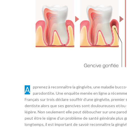
Apprenez à reconnaître la gingivite, une maladie bucco-dentaire à ne pas prendre à la légère. Non soignée, elle peut déboucher sur une
parodontite. Une enquête menée en ligne a récemment 
Français sur trois déclare souffrir d’une gingivite, premie
dentiste alors que ses gencives sont douloureuses et/ou sa
légère. Non seulement elle peut déboucher sur une parodon
peut être le signe d’un problème de santé générale plus g
longtemps, il est important de savoir reconnaître la gingiv