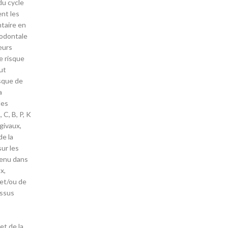
du cycle
ent les
ntaire en
rodontale
eurs
e risque
ut
isque de
a
des
C, B, P, K
givaux,
de la
sur les
tenu dans
x,
 et/ou de
essus
et de la