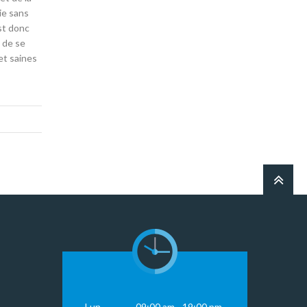
rie sans
est donc
 de se
et saines
Lun
09:00 am - 19:00 pm