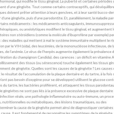
monal, qui modifie le tissu gingival. La puberté et certaines périodes 
nt d’une gingivite. Tout comme certains contraceptifs, qui déséquilibr
ques doivent prêter attention à leurs gencives, et à leur santé bucco-de
 d’une gingivite, puis d’une parodontite. Et, parallèlement, la maladie pa
de certains médicaments : les médicaments anticoagulants, immunosuppress
hérapiques, ou anxiolytiques modifient le tissu gingival, et augmentent l
toires non stéroïdiens (comme la molécule d’ibuprofène par exemple) pe
: des maladies qui mettent à mal le système immunitaire multiplient le r
tion par le VIH (sida), des leucémies, de la mononucléose infectieuse, de l
mes, de l’anémie. Le virus de l’herpès augmente également la prévalence 
fération du champignon Candida). des carences : un déficit en vitamine A, 
 vieillissement des tissus (ou sénescence) touche également les tissus gin
ment de gingivite. Quelles sont les causes de la gingivite ? Les causes 
e résultat de l’accumulation de la plaque dentaire et du tartre, à la fois 
 n’ont pas besoin d’oxygène pour se développer) utilisent le glucose con
us du tartre, les bactéries prolifèrent, et attaquent les tissus parodontau
e gingivites ne sont pas liés à la présence excessive de plaque dentaire
 infection virale, une pathologie inflammatoire ou auto-immune, un proc
, nutritionnelles ou métaboliques, des lésions traumatiques, ou des
erminer la cause de la gingivite permet ainsi de diagnostiquer certaines
 cause. Il est fondamental de reconnaître les symptômes de la gingivite, 