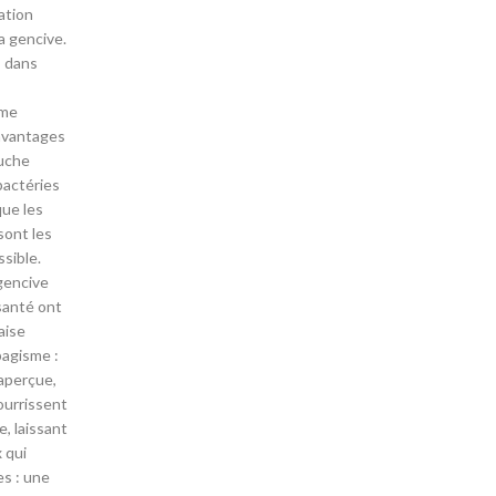
ation
la gencive.
s dans
sme
savantages
ouche
bactéries
que les
sont les
ssible.
gencive
santé ont
aise
bagisme :
naperçue,
nourrissent
, laissant
 qui
es : une