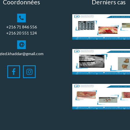
Coordonnées
Derniers cas
+216 71 846 556
+216 20 551 124
zied.khaddar@gmail.com