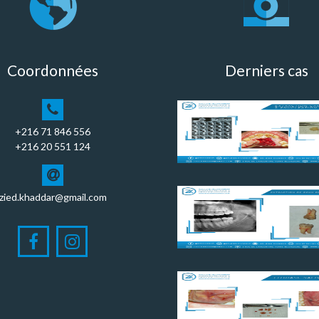
Coordonnées
Derniers cas
+216 71 846 556
+216 20 551 124
zied.khaddar@gmail.com