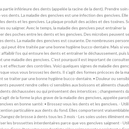
 vos dents. La maladie des gencives est une infection des gencives. Elle
 les dents et les gencives. La plaque produit des acides et des toxines. S
es ou saigner. Avec le temps, la maladie des gencives peut entraîner la
éer des poches entre les dents et les gencives. Des microbes peuvent s
e les dents. La maladie des gencives est courante. De nombreuses person
 qui peut être traitée par une bonne hygiène bucco-dentaire. Mais si vo
 affaiblir l’os qui entoure les dents et entraîner le déchaussement, puis 
 une maladie des gencives. C’est pourquoi il est important de consulte
s et effectuer des contrôles. Voici quelques signes de maladie des genc
que vous vous brossez les dents. Il s’agit des formes précoces de la ma
nt se traiter par une bonne hygiène bucco-dentaire. • Douleur ou sensibi
dents peuvent rendre celles-ci sensibles aux boissons et aliments chaud
es dents déchaussées ou qui présentent des interstices ; changements da
’agit de la forme la plus grave de la maladie des gencives, appelée parod
ncives en bonne santé: • Brossez-vous les dents et les gencives. - Utili
tention particulière aux dents du fond. Elles comporteront vraisemblab
• Changez de brosse à dents tous les 3 mois - Les soies usées éliminent m
iser les brossettes interdentaires parce que vos gencives saignent - Uti