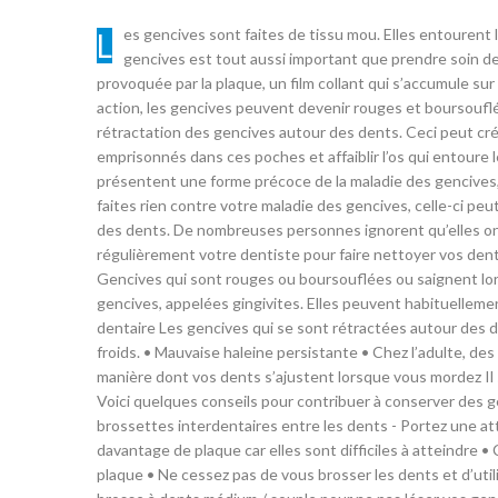
Les gencives sont faites de tissu mou. Elles entourent la partie inférieure des dents (appelée la racine de la dent). Prendre soin de vos
gencives est tout aussi important que prendre soin de
provoquée par la plaque, un film collant qui s’accumule sur
action, les gencives peuvent devenir rouges et boursouflé
rétractation des gencives autour des dents. Ceci peut cr
emprisonnés dans ces poches et affaiblir l’os qui entour
présentent une forme précoce de la maladie des gencives,
faites rien contre votre maladie des gencives, celle-ci peut
des dents. De nombreuses personnes ignorent qu’elles ont
régulièrement votre dentiste pour faire nettoyer vos dent
Gencives qui sont rouges ou boursouflées ou saignent lors
gencives, appelées gingivites. Elles peuvent habituelleme
dentaire Les gencives qui se sont rétractées autour des 
froids. • Mauvaise haleine persistante • Chez l’adulte, d
manière dont vos dents s’ajustent lorsque vous mordez Il s
Voici quelques conseils pour contribuer à conserver des ge
brossettes interdentaires entre les dents - Portez une at
davantage de plaque car elles sont difficiles à atteindre 
plaque • Ne cessez pas de vous brosser les dents et d’util