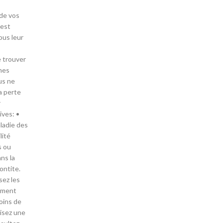
 est
ous leur
e trouver
nes
us ne
la perte
r
ives: •
ladie des
lité
s ou
ns la
ontite.
sez les
lement
oins de
lisez une