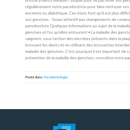
brosse à dents médium / souple pour ne pas léser vos gen
régulièrement votre parodontiste pour faire nettoyer vos 
enceinte ou diabétique. Ces états font qu’il est plus diff
vos gencives - Soyez attentif aux changements de couleur
parodontiste Quelques informations au sujet de la maladie
gencives et l’os qu’elles entourent • La maladie des gen
saignent, sous l’action des microbes présents dans la pla
brossant les dents et en utilisant des brossettes interde
maladie des gencives. C’est pourquoi il est important de 
prévention de la maladie des gencives, consultez votre pa
Posté dans:
Parodontologie