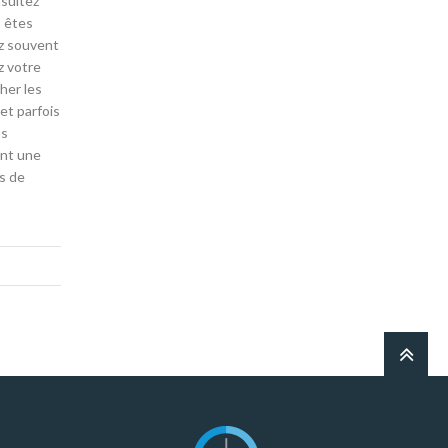
nsultez
s êtes
ez souvent
z votre
her les
et parfois
us
ont une
s de