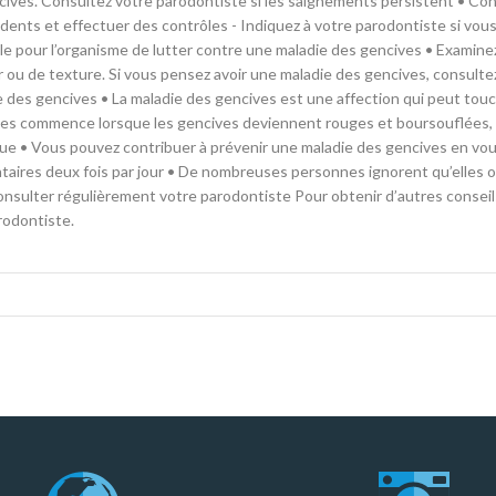
cives. Consultez votre parodontiste si les saignements persistent • Co
dents et effectuer des contrôles - Indiquez à votre parodontiste si vou
icile pour l’organisme de lutter contre une maladie des gencives • Examin
 ou de texture. Si vous pensez avoir une maladie des gencives, consulte
 des gencives • La maladie des gencives est une affection qui peut touc
cives commence lorsque les gencives deviennent rouges et boursouflées, 
que • Vous pouvez contribuer à prévenir une maladie des gencives en vo
ntaires deux fois par jour • De nombreuses personnes ignorent qu’elles 
consulter régulièrement votre parodontiste Pour obtenir d’autres conseil
rodontiste.